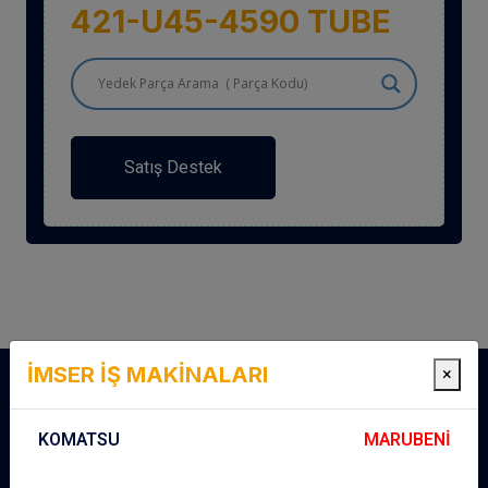
421-U45-4590 TUBE
Satış Destek
İMSER İŞ MAKİNALARI
×
KOMATSU
MARUBENİ
İmser Komatsu