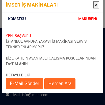
İMSER İŞ MAKİNALARI
×
KOMATSU
MARUBENİ
YENİ BAŞVURU
İSTANBUL AVRUPA YAKASI İŞ MAKİNASI SERVİS
TEKNİSYENİ ARIYORUZ
İmser Komatsu
BİZE KATILIN AVANTAJLI ÇALIŞMA KOŞULLARINDAN
FAYDALANIN
Adres: Sultangazi/İSTANBUL
Tel: 0212 594 13 75
DETAYLI BİLGİ:
Servis: 0542 211 87 87
E-Mail Gönder
Hemen Ara
Parça: 0532 354 89 89
Mail: info@imser.com